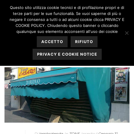
Questo sito utilizza cookie tecnici e di profilazione propri e di
terze parti per le sue funzionalià. Se vuoi saperne di più o
negare il consenso a tutti o ad alcuni cookie clicca PRIVACY E
COOKIE POLICY. Chiudendo questo banner o cliccando
qualunque suo elemento acconsenti all'uso dei cookie
ZONE
ACCETTO
RIFIUTO
PRIVACY E COOKIE NOTICE
HOME
»
ZONE
Di
lambrotenda
In
ZONE
Inserito il
Gennaio 31,