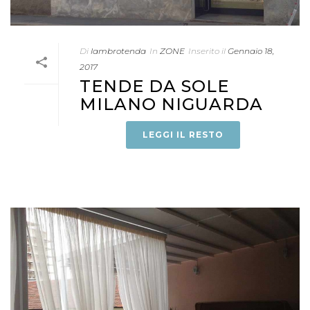
Di
lambrotenda
In
ZONE
Inserito il
Gennaio 18,
2017
TENDE DA SOLE
MILANO NIGUARDA
LEGGI IL RESTO