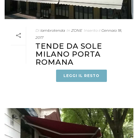
Di
lambrotenda
In
ZONE
Inserito il
Gennaio 18,
2017
TENDE DA SOLE
MILANO PORTA
ROMANA
LEGGI IL RESTO