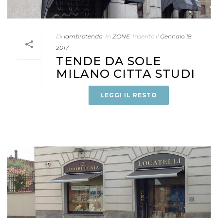
Di
lambrotenda
In
ZONE
Inserito il
Gennaio 18,
2017
TENDE DA SOLE
MILANO CITTA STUDI
LEGGI IL RESTO