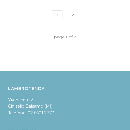
1
2
page
1
of
2
LAMBROTENDA
Via E. Ferri, 3,
Cinisello Balsamo (MI)
Telefono
:
02 6601 2773