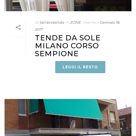
Di
lambrotenda
In
ZONE
Inserito il
Gennaio 18,
2017
TENDE DA SOLE
MILANO CORSO
SEMPIONE
LEGGI IL RESTO